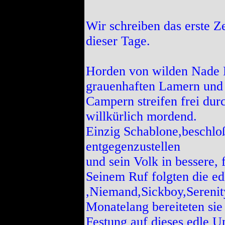
Wir schreiben das erste Ze
dieser Tage.
Horden von wilden Nade N
grauenhaften Lamern und
Campern streifen frei durc
willkürlich mordend.
Einzig Schablone,beschloß
entgegenzustellen
und sein Volk in bessere, 
Seinem Ruf folgten die ed
,Niemand,Sickboy,Serenit
Monatelang bereiteten sie
Festung auf dieses edle U