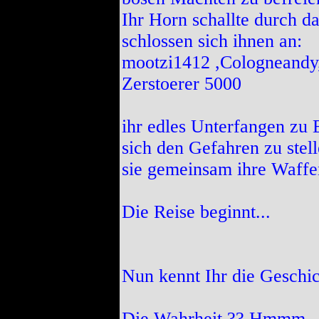
Ihr Horn schallte durch d
schlossen sich ihnen an:
mootzi1412 ,Cologneandy,
Zerstoerer 5000
ihr edles Unterfangen zu 
sich den Gefahren zu stel
sie gemeinsam ihre Waffen
Die Reise beginnt...
Nun kennt Ihr die Geschic
Die Wahrheit ?? Hmmm.... 