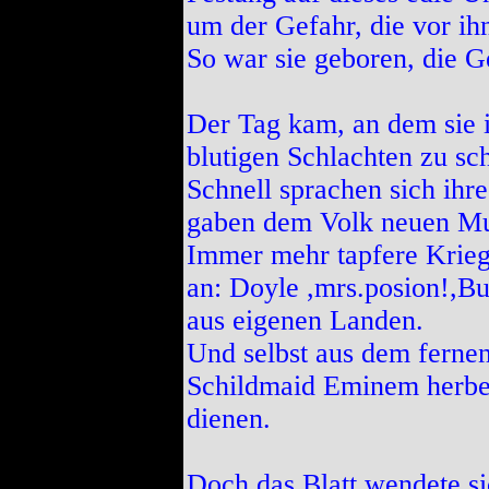
um der Gefahr, die vor ihn
So war sie geboren, die G
Der Tag kam, an dem sie i
blutigen Schlachten zu sc
Schnell sprachen sich ih
gaben dem Volk neuen Mu
Immer mehr tapfere Krieg
an: Doyle ,mrs.posion!,Bu
aus eigenen Landen.
Und selbst aus dem fernen
Schildmaid Eminem herbei
dienen.
Doch das Blatt wendete si