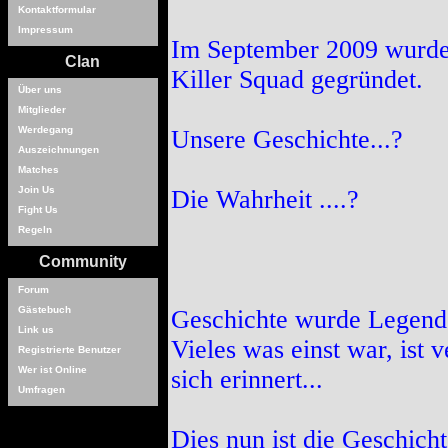
Kontaktformular
Impressum
Im September 2009 wurde 
Clan
Killer Squad gegründet.
Über uns
Mitglieder
Werdegang
Unsere Geschichte...?
Auszeichnungen
Matches
Join Us
Die Wahrheit ....?
Fight Us
Regeln
Community
Forum
Gästebuch
Geschichte wurde Legend
Link us
Vieles was einst war, ist 
Registrierte Benutzer
Wer ist Online
sich erinnert...
Umfragen
Dies nun ist die Geschicht