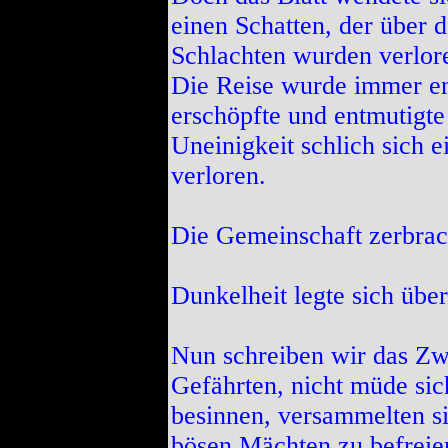
einen Schatten, der über 
Schlachten wurden verlor
Die Reise wurde immer en
erschöpfte und entmutigte
Uneinigkeit schlich sich 
verloren.
Die Gemeinschaft zerbrac
Dunkelheit legte sich übe
Nun schreiben wir das Zwe
Gefährten, nicht müde sic
besinnen, versammelten si
bösen Mächten zu befreie